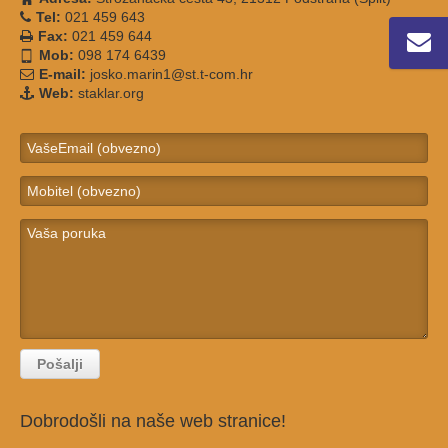
Tel:
021 459 643
Fax:
021 459 644
Mob:
098 174 6439
E-mail:
josko.marin1@st.t-com.hr
Web:
staklar.org
Dobrodošli na naše web stranice!