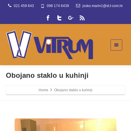
021 459 643
098 174 6439
josko.marin1@st.t-com.hr
Obojano staklo u kuhinji
Home
Obojano staklo u kuhinji