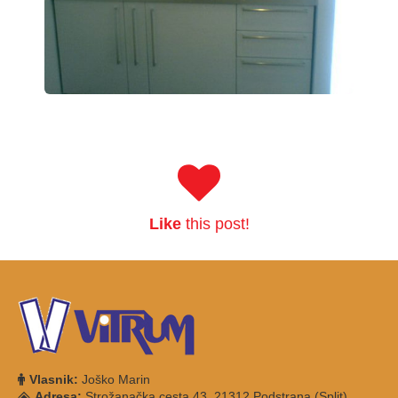
Like
this post!
Vlasnik:
Joško Marin
Adresa:
Strožanačka cesta 43, 21312 Podstrana (Split)